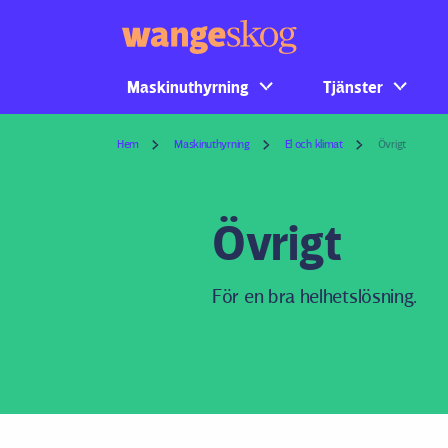
Maskinuthyrning
Tjänster
Hem
Maskinuthyrning
El och klimat
Övrigt
Övrigt
För en bra helhetslösning.