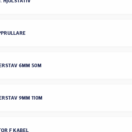
. HJULSTATIV
PPRULLARE
ERSTAV 6MM 50M
ERSTAV 9MM 110M
OR F KABEL