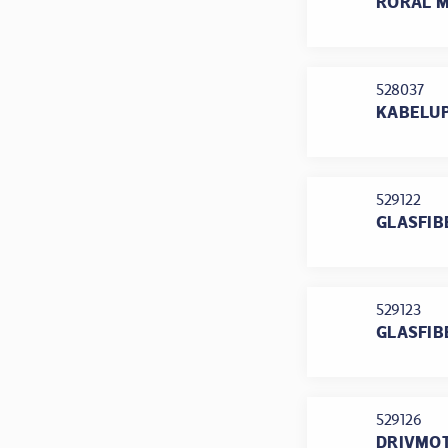
RÖRÅL M
528037
KABELU
529122
GLASFIB
529123
GLASFIB
529126
DRIVMOT