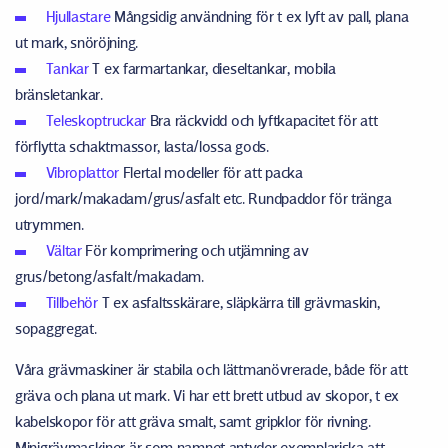
Hjullastare
Mångsidig användning för t ex lyft av pall, plana
ut mark, snöröjning.
Tankar
T ex farmartankar, dieseltankar, mobila
bränsletankar.
Teleskoptruckar
Bra räckvidd och lyftkapacitet för att
förflytta schaktmassor, lasta/lossa gods.
Vibroplattor
Flertal modeller för att packa
jord/mark/makadam/grus/asfalt etc. Rundpaddor för tränga
utrymmen.
Vältar
För komprimering och utjämning av
grus/betong/asfalt/makadam.
Tillbehör
T ex asfaltsskärare, släpkärra till grävmaskin,
sopaggregat.
Våra grävmaskiner är stabila och lättmanövrerade, både för att
gräva och plana ut mark. Vi har ett brett utbud av skopor, t ex
kabelskopor för att gräva smalt, samt gripklor för rivning.
Minigrävmaskiner är som namnet antyder exemplariska att