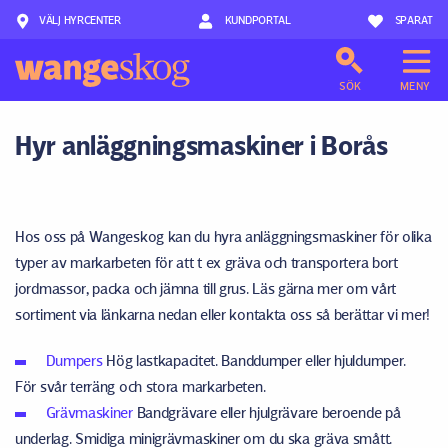
VÄLJ HYRCENTER
Hoppa till innehåll
KUNDPORTAL
SPARAT
SÖK
MENY
Hyr anläggningsmaskiner i Borås
Hos oss på Wangeskog kan du hyra anläggningsmaskiner för olika
typer av markarbeten för att t ex gräva och transportera bort
jordmassor, packa och jämna till grus. Läs gärna mer om vårt
sortiment via länkarna nedan eller kontakta oss så berättar vi mer!
Dumpers
Hög lastkapacitet. Banddumper eller hjuldumper.
För svår terräng och stora markarbeten.
Grävmaskiner
Bandgrävare eller hjulgrävare beroende på
underlag. Smidiga minigrävmaskiner om du ska gräva smått.