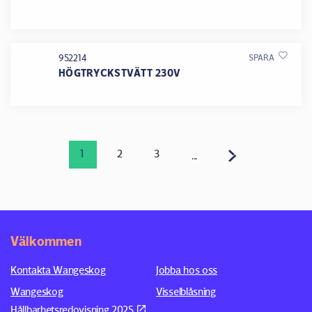
952214
SPARA
HÖGTRYCKSTVÄTT 230V
1
2
3
...
Välkommen
Kontakta Wangeskog
Jobba hos oss
Wangeskog
Visselblåsning
Hållbarhetsredovisning 2025