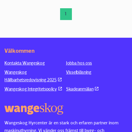
1
Välkommen
Kontakta Wangeskog
Jobba hos oss
Wangeskog
Visselblåsning
Hållbarhetsredovisning 2025
Wangeskog Integritetspolicy
Skadeanmälan
Wangeskog Hyrcenter är en stark och erfaren partner inom
maskinuthyrning. Vi vänder oss främst till bygg- och