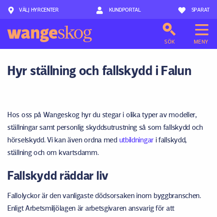
VÄLJ HYRCENTER
Hoppa till innehåll
KUNDPORTAL
SPARAT
SÖK
MENY
Hyr ställning och fallskydd i Falun
Hos oss på Wangeskog hyr du stegar i olika typer av modeller,
ställningar samt personlig skyddsutrustning så som fallskydd och
hörselskydd. Vi kan även ordna med
utbildningar
i fallskydd,
ställning och om kvartsdamm.
Fallskydd räddar liv
Fallolyckor är den vanligaste dödsorsaken inom byggbranschen.
Enligt Arbetsmiljölagen är arbetsgivaren ansvarig för att