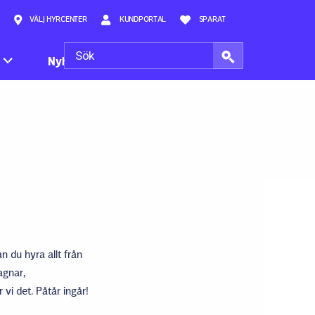
VÄLJ HYRCENTER
KUNDPORTAL
SPARAT
Nyheter
n du hyra allt från
agnar,
 vi det. Påtår ingår!