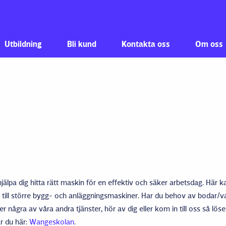
Hoppa till innehåll
Utbildning
Bli kund
Kontakta oss
Om oss
jälpa dig hitta rätt maskin för en effektiv och säker arbetsdag. Här ka
till större bygg- och anläggningsmaskiner. Har du behov av bodar/v
er några av våra andra tjänster, hör av dig eller kom in till oss så löser
ar du här:
Wangeskolan
.