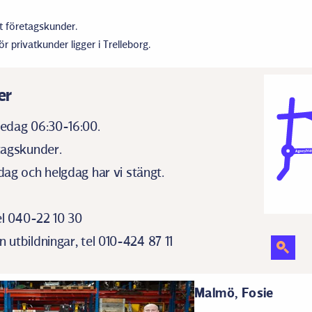
ot företagskunder.
 privatkunder ligger i Trelleborg.
er
edag 06:30-16:00.
tagskunder.
ag och helgdag har vi stängt.
el 040-22 10 30
utbildningar, tel 010-424 87 11
Malmö, Fosie