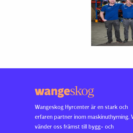
Wangeskog Hyrcenter är en stark och
erfaren partner inom maskinuthyrning. 
vänder oss främst till bygg- och