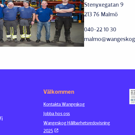
Stenyxegatan 9
213 76 Malmö
040-22 10 30
malmo@wangeskog
Välkommen
Kontakta Wangeskog
Jobba hos oss
Vi
Wangeskog Hållbarhetsredovisning
2025