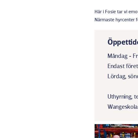
Här i Fosie tar vi em
Närmaste hyrcenter för
Öppettid
Måndag - Fr
Endast före
Lördag, sönd
Uthyrning, t
Wangeskolan 