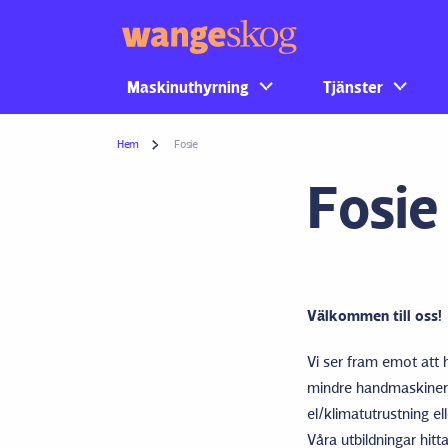
Maskinuthyrning
Tjänster
Hem
Fosie
Fosie
Välkommen till oss!
Vi ser fram emot att h
mindre handmaskiner 
el/klimatutrustning ell
Våra utbildningar hitt