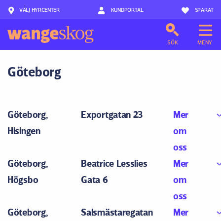
VÄLJ HYRCENTER
Hoppa till innehåll
KUNDPORTAL
SPARAT
SÖK
MENY
Göteborg
Göteborg,
Exportgatan 23
Mer
Hisingen
om
oss
Göteborg,
Beatrice Lesslies
Mer
Högsbo
Gata 6
om
oss
Göteborg,
Salsmästaregatan
Mer