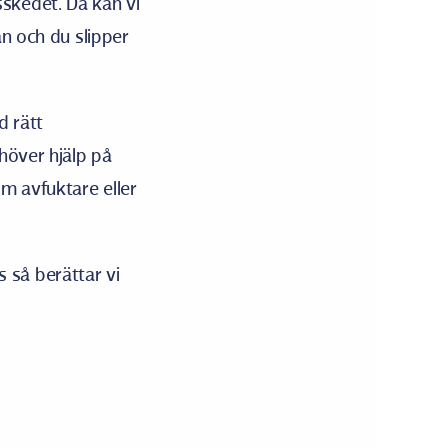
skedet. Då kan vi
an och du slipper
.
d rätt
ehöver hjälp på
om avfuktare eller
 så berättar vi