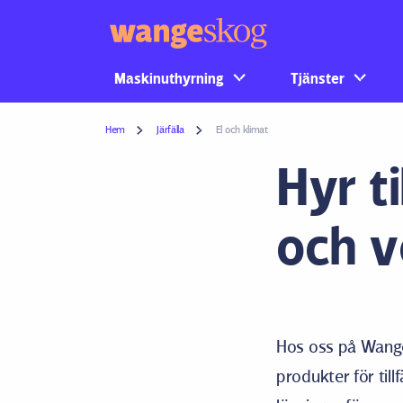
Maskinuthyrning
Tjänster
Hem
Järfälla
El och klimat
Hyr ti
och v
Hos oss på Wanges
produkter för til