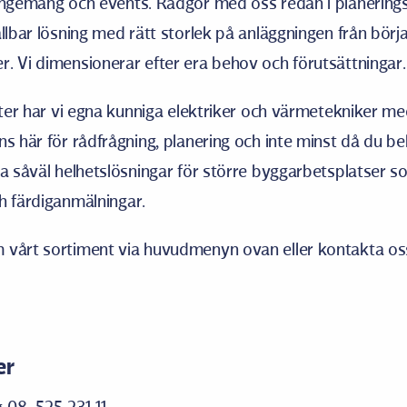
angemang och events. Rådgör med oss redan i planerings
ållbar lösning med rätt storlek på anläggningen från börj
. Vi dimensionerar efter era behov och förutsättningar
enter har vi egna kunniga elektriker och värmetekniker me
ns här för rådfrågning, planering och inte minst då du b
ra såväl helhetslösningar för större byggarbetsplatser s
h färdiganmälningar.
 vårt sortiment via huvudmenyn ovan eller kontakta oss
er