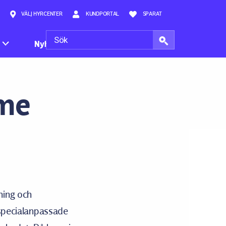
VÄLJ HYRCENTER
KUNDPORTAL
SPARAT
Nyheter
rme
ning och
 specialanpassade