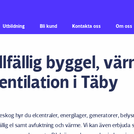
Hoppa till innehåll
Utbildning
Bli kund
Kontakta oss
Om oss
llfällig byggel, vä
entilation i Täby
kog hyr du elcentraler, energilager, generatorer, belys
lfällig el samt avfuktning och värme. Vi kan även erbjuda