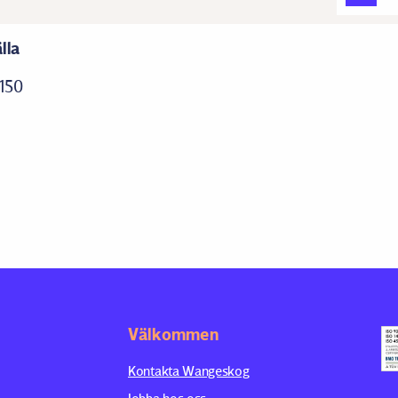
lla
150
Välkommen
Kontakta Wangeskog