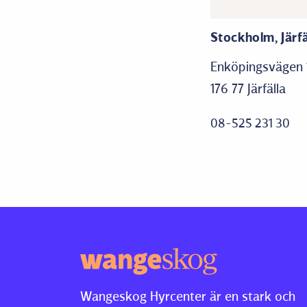
Stockholm, Järfä
Enköpingsvägen 
176 77 Järfälla
08-525 231 30
Wangeskog Hyrcenter är en stark och