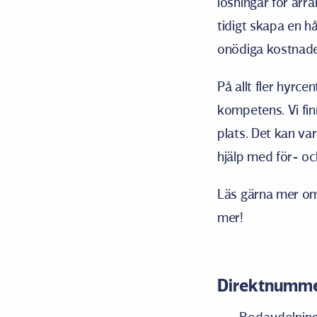
lösningar för arr
tidigt skapa en h
onödiga kostnader
På allt fler hyrc
kompetens. Vi fin
plats. Det kan va
hjälp med för- oc
Läs gärna mer om
mer!
Direktnumm