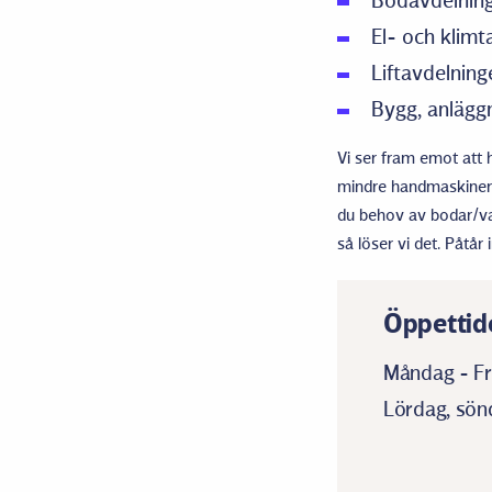
Bodavdelning
El- och klim
Liftavdelnin
Bygg, anläggn
Vi ser fram emot att h
mindre handmaskiner ti
du behov av bodar/vagn
så löser vi det. Påtår 
Öppettid
Måndag - Fre
Lördag, sönd