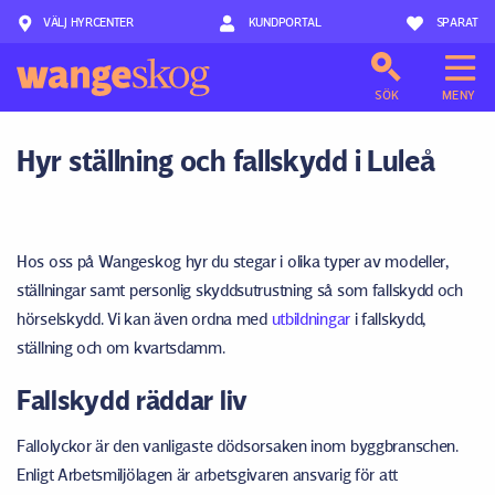
VÄLJ HYRCENTER
Hoppa till innehåll
KUNDPORTAL
SPARAT
SÖK
MENY
Hyr ställning och fallskydd i Luleå
Hos oss på Wangeskog hyr du stegar i olika typer av modeller,
ställningar samt personlig skyddsutrustning så som fallskydd och
hörselskydd. Vi kan även ordna med
utbildningar
i fallskydd,
ställning och om kvartsdamm.
Fallskydd räddar liv
Fallolyckor är den vanligaste dödsorsaken inom byggbranschen.
Enligt Arbetsmiljölagen är arbetsgivaren ansvarig för att