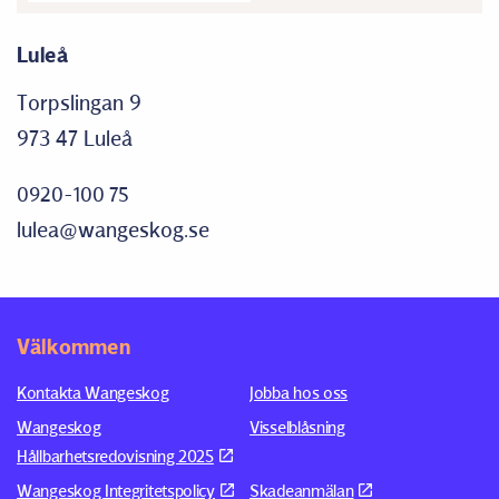
Luleå
Torpslingan 9
973 47 Luleå
0920-100 75
lulea@wangeskog.se
Välkommen
Kontakta Wangeskog
Jobba hos oss
Wangeskog
Visselblåsning
Hållbarhetsredovisning 2025
Wangeskog Integritetspolicy
Skadeanmälan