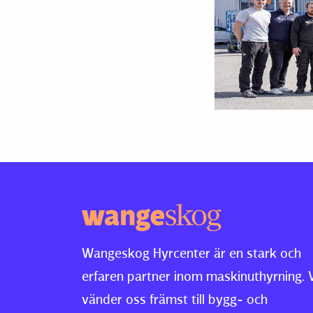
Wangeskog Hyrcenter är en stark och
erfaren partner inom maskinuthyrning. 
vänder oss främst till bygg- och