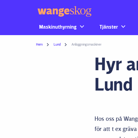
Maskinuthyrning
Tjänster
Hem
Lund
Anläggningsmaskiner
Hyr a
Lund
Hos oss på Wange
för att t ex gräv