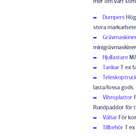
mer om vårt sorti
Dumpers
Hög 
stora markarbete
Grävmaskine
minigrävmaskiner
Hjullastare
Mån
Tankar
T ex f
Teleskoptruc
lasta/lossa gods.
Vibroplattor
F
Rundpaddor för 
Vältar
För kom
Tillbehör
T ex 