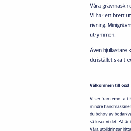
Våra grävmaskiner
Vi har ett brett 
rivning. Minigrä
utrymmen.
Även hjullastare 
du istället ska t 
Välkommen till oss!
Vi ser fram emot att h
mindre handmaskiner ti
du behov av bodar/vagn
så löser vi det. Påtår 
Våra utbildningar hitt