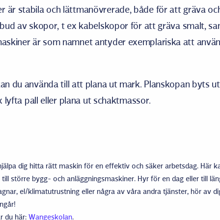
 är stabila och lättmanövrerade, både för att gräva oc
utbud av skopor, t ex kabelskopor för att gräva smalt, sa
vmaskiner är som namnet antyder exemplariska att använ
kan du använda till att plana ut mark. Planskopan byts 
ex lyfta pall eller plana ut schaktmassor.
jälpa dig hitta rätt maskin för en effektiv och säker arbetsdag. Här ka
ll större bygg- och anläggningsmaskiner. Hyr för en dag eller till län
ar, el/klimatutrustning eller några av våra andra tjänster, hör av dig 
ingår!
ar du här:
Wangeskolan
.