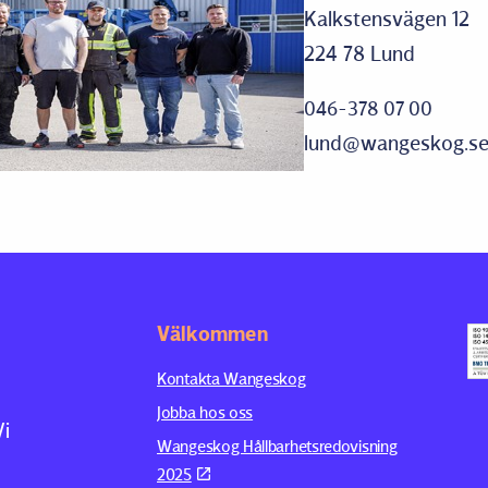
Kalkstensvägen 12
224 78 Lund
046-378 07 00
lund@wangeskog.s
Välkommen
Kontakta Wangeskog
Jobba hos oss
Vi
Wangeskog Hållbarhetsredovisning
2025