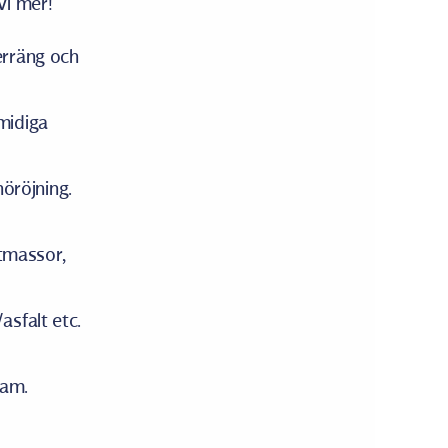
vi mer!
erräng och
midiga
nöröjning.
ktmassor,
sfalt etc.
dam.