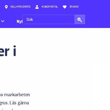
VÄLJ HYRCENTER
KUNDPORTAL
SPARAT
Nyheter
r i
 av markarbeten
grus. Läs gärna