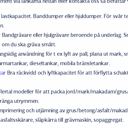
ment via länkarna nedan eller kontakta oss så berättar 
lastkapacitet. Banddumper eller hjuldumper. För svår t
n.
r
Bandgrävare eller hjulgrävare beroende på underlag. S
 om du ska gräva smått.
gsidig användning för t ex lyft av pall, plana ut mark, s
armartankar, dieseltankar, mobila bränsletankar.
kar
Bra räckvidd och lyftkapacitet för att förflytta scha
lertal modeller för att packa jord/mark/makadam/grus/a
tränga utrymmen.
primering och utjämning av grus/betong/asfalt/maka
asfaltsskärare, släpkärra till grävmaskin, sopaggregat.