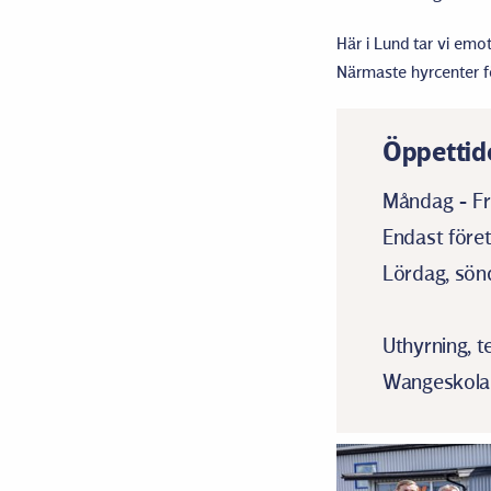
Här i Lund tar vi emo
Närmaste hyrcenter för
Öppettid
Måndag - Fr
Endast före
Lördag, sönd
Uthyrning, t
Wangeskolan 