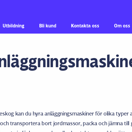
Hoppa till innehåll
Utbildning
Bli kund
Kontakta oss
Om oss
nläggningsmaskine
skog kan du hyra anläggningsmaskiner för olika typer
a och transportera bort jordmassor, packa och jämna till 