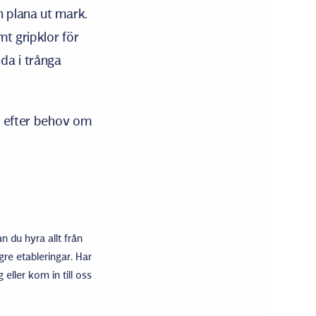
h plana ut mark.
mt gripklor för
da i trånga
ut efter behov om
n du hyra allt från
gre etableringar. Har
eller kom in till oss