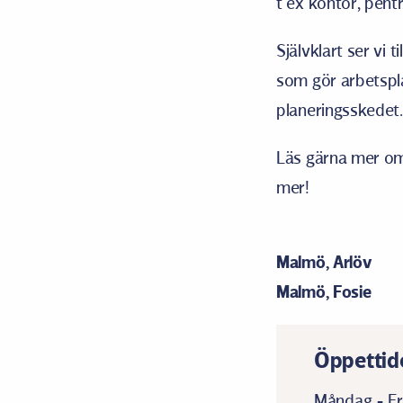
t ex kontor, pen
Självklart ser vi 
som gör arbetspla
planeringsskedet. V
Läs gärna mer om
mer!
Malmö, Arlöv
Malmö, Fosie
Öppettid
Måndag - Fr