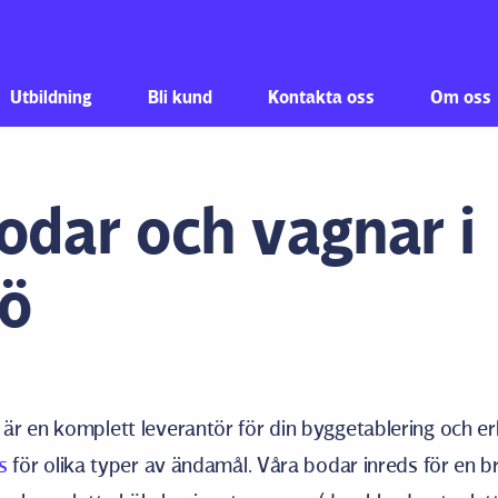
Hoppa till innehåll
Utbildning
Bli kund
Kontakta oss
Om oss
odar och vagnar i
ö
r en komplett leverantör för din byggetablering och er
s
för olika typer av ändamål. Våra bodar inreds för en br