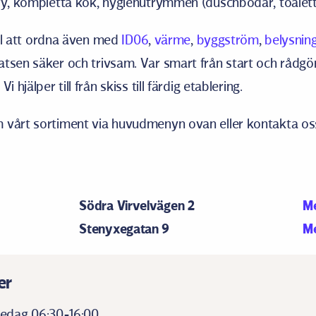
try, kompletta kök, hygienutrymmen (duschbodar, toalet
till att ordna även med
ID06
,
värme
,
byggström
,
belysnin
tsen säker och trivsam. Var smart från start och rådgö
i hjälper till från skiss till färdig etablering.
 vårt sortiment via huvudmenyn ovan eller kontakta oss
Södra Virvelvägen 2
Me
Stenyxegatan 9
Me
er
edag 06:30-16:00.