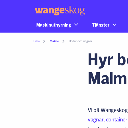
Maskinuthyrning
Tjänster
Hem
Malmö
Bodar och vagnar
Hyr b
Malm
Vi på Wangeskog ä
vagnar, container