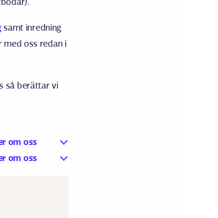
tbodar).
g
samt inredning
r med oss redan i
 så berättar vi
r om oss
r om oss