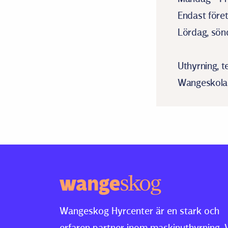
Endast före
Lördag, sönd
Uthyrning, 
Wangeskolan 
Wangeskog Hyrcenter är en stark och
erfaren partner inom maskinuthyrning. 