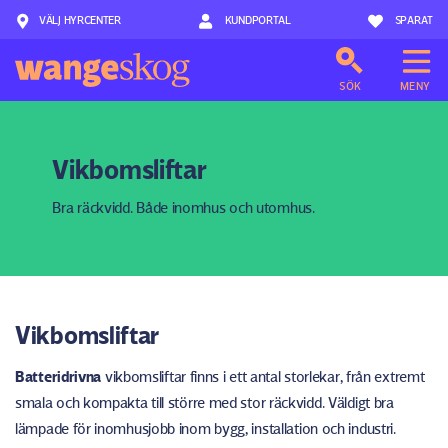
VÄLJ HYRCENTER
Hoppa till innehåll
KUNDPORTAL
SPARAT
SÖK
MENY
Vikbomsliftar
Bra räckvidd. Både inomhus och utomhus.
Vikbomsliftar
Batteridrivna
vikbomsliftar finns i ett antal storlekar, från extremt
smala och kompakta till större med stor räckvidd. Väldigt bra
lämpade för inomhusjobb inom bygg, installation och industri.