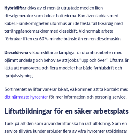
Hybridliftar
drivs av el men är utrustade med en liten
dieselgenerator som laddar batterierna. Kan även laddas med
kabel. Framkomligheten utomhus är i de flesta fall likvärdig med
terränggåendemaskiner med dieseldrift. Vid normalt arbete
förbrukar liften c:a 60% mindre bränsle än en ren dieselmaskin.
Dieseldrivna
vikbomsliftar är lämpliga för utomhusarbeten med
ojämnt underlag och behov av att jobba ”upp och över”. Liftarna är
lätta att manövrera och flera modeller har både fyrhjulsdrift och
fyrhjulsstyrning.
Sortimentet av liftar varierar lokalt, välkommen att ta kontakt med
ditt närmaste hyrcenter
för mer information och personlig service.
Liftutbildningar för en säker arbetsplats
Tänk på att den som använder liftar ska ha rätt utbildning. Som en
service till våra kunder erbjuder flera av våra hyrcenter utbildningar