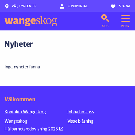
VÄLJ HYRCENTER
Hoppa till innehåll
KUNDPORTAL
SPARAT
SÖK
MENY
Nyheter
Inga nyheter funna
Välkommen
Kontakta Wangeskog
Jobba hos oss
Wangeskog
Visselblåsning
Hållbarhetsredovisning 2025