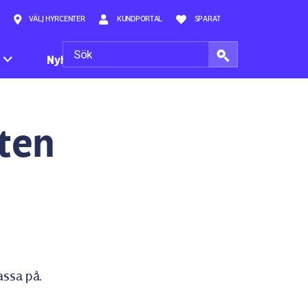
VÄLJ HYRCENTER
KUNDPORTAL
SPARAT
Nyheter
ten
assa på.