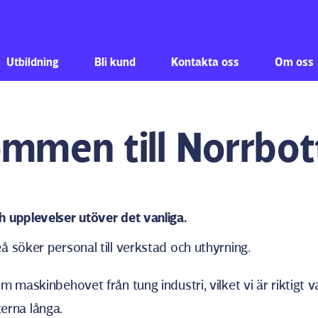
Hoppa till innehåll
Utbildning
Bli kund
Kontakta oss
Om oss
mmen till Norrbot
ch upplevelser utöver det vanliga.
eå söker personal till verkstad och uthyrning.
om maskinbehovet från tung industri, vilket vi är riktigt v
erna långa.