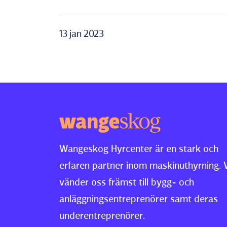
13 jan 2023
Wangeskog Hyrcenter är en stark och
erfaren partner inom maskinuthyrning. 
vänder oss främst till bygg- och
anläggningsentreprenörer samt deras
underentreprenörer.