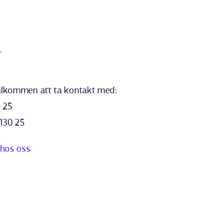
.
välkommen att ta kontakt med:
0 25
-130 25
 hos oss