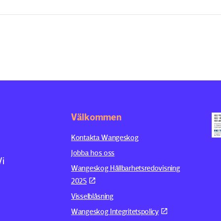
Välkommen
Kontakta Wangeskog
Jobba hos oss
Vi
Wangeskog Hållbarhetsredovisning
2025
Visselblåsning
Wangeskog Integritetspolicy