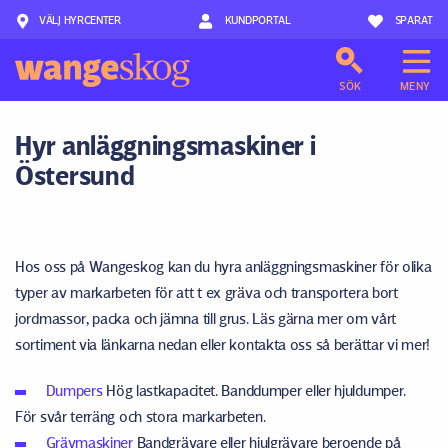
VÄLJ HYRCENTER
Hoppa till innehåll
KUNDPORTAL
SPARAT
SÖK
MENY
Hyr anläggningsmaskiner i
Östersund
Hos oss på Wangeskog kan du hyra anläggningsmaskiner för olika
typer av markarbeten för att t ex gräva och transportera bort
jordmassor, packa och jämna till grus. Läs gärna mer om vårt
sortiment via länkarna nedan eller kontakta oss så berättar vi mer!
Dumpers
Hög lastkapacitet. Banddumper eller hjuldumper.
För svår terräng och stora markarbeten.
Grävmaskiner
Bandgrävare eller hjulgrävare beroende på