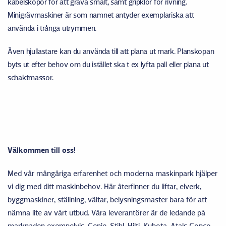
kabelskopor för att gräva smalt, samt gripklor för rivning.
Minigrävmaskiner är som namnet antyder exemplariska att
använda i trånga utrymmen.
Även hjullastare kan du använda till att plana ut mark. Planskopan
byts ut efter behov om du istället ska t ex lyfta pall eller plana ut
schaktmassor.
Välkommen till oss!
Med vår mångåriga erfarenhet och moderna maskinpark hjälper
vi dig med ditt maskinbehov. Här återfinner du liftar, elverk,
byggmaskiner, ställning, vältar, belysningsmaster bara för att
nämna lite av vårt utbud. Våra leverantörer är de ledande på
marknaden exempelvis, Genie, Stihl, Hilti, Kubota, Atals Copco,