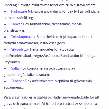
underlag. Smidiga minigrävmaskiner om du ska gräva smått.
Hjullastare
Mångsidig användning för t ex lyft av pall, plana
ut mark, snöröjning.
Tankar
T ex farmartankar, dieseltankar, mobila
bränsletankar.
Teleskoptruckar
Bra räckvidd och lyftkapacitet för att
förflytta schaktmassor, lasta/lossa gods.
Vibroplattor
Flertal modeller för att packa
jord/mark/makadam/grus/asfalt etc. Rundpaddor för tränga
utrymmen.
Vältar
För komprimering och utjämning av
grus/betong/asfalt/makadam.
Tillbehör
T ex asfaltsskärare, släpkärra till grävmaskin,
sopaggregat.
Våra grävmaskiner är stabila och lättmanövrerade, både för att
gräva och plana ut mark. Vi har ett brett utbud av skopor, t ex