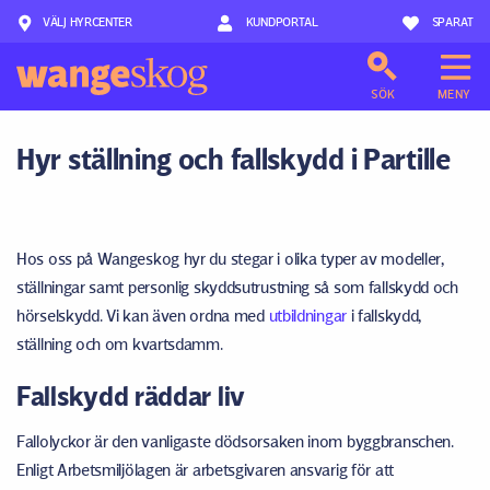
VÄLJ HYRCENTER
Hoppa till innehåll
KUNDPORTAL
SPARAT
SÖK
MENY
Hyr ställning och fallskydd i Partille
Hos oss på Wangeskog hyr du stegar i olika typer av modeller,
ställningar samt personlig skyddsutrustning så som fallskydd och
hörselskydd. Vi kan även ordna med
utbildningar
i fallskydd,
ställning och om kvartsdamm.
Fallskydd räddar liv
Fallolyckor är den vanligaste dödsorsaken inom byggbranschen.
Enligt Arbetsmiljölagen är arbetsgivaren ansvarig för att