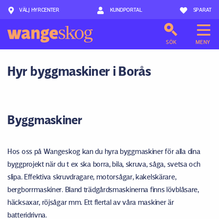
VÄLJ HYRCENTER
Hoppa till innehåll
KUNDPORTAL
SPARAT
SÖK
MENY
Hyr byggmaskiner i Borås
Byggmaskiner
Hos oss på Wangeskog kan du hyra byggmaskiner för alla dina
byggprojekt när du t ex ska borra, bila, skruva, såga, svetsa och
slipa. Effektiva skruvdragare, motorsågar, kakelskärare,
bergborrmaskiner. Bland trädgårdsmaskinerna finns lövblåsare,
häcksaxar, röjsågar mm. Ett flertal av våra maskiner är
batteridrivna.