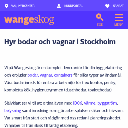
VÄLJ HYRCENTER
Hoppa till innehåll
KUNDPORTAL
SPARAT
SÖK
MENY
Hyr bodar och vagnar i Stockholm
Vi på Wangeskog är en komplett leverantör för din byggetablering
och erbjuder
bodar, vagnar, containers
för olika typer av ändamål.
Våra bodar inreds för en bra arbetsmiljö för t ex kontor, pentry,
kompletta kök, hygienutrymmen (duschbodar, toalettbodar).
Självklart ser vi till att ordna även med
ID06
,
värme
,
byggström
,
belysning
samt inredning som gör arbetsplatsen säker och trivsam.
Var smart från start och rådgör med oss redan i planeringsskedet.
Vi hjälper till från skiss till färdig etablering.