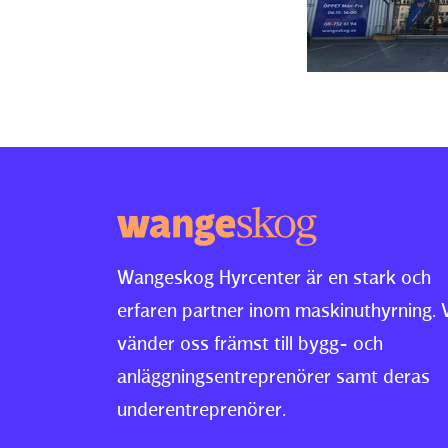
Wangeskog Hyrcenter är en stark och
erfaren partner inom maskinuthyrning. 
vänder oss främst till bygg- och
anläggningsentreprenörer samt deras
underentreprenörer.