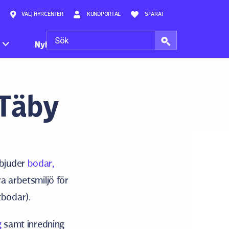
VÄLJ HYRCENTER
KUNDPORTAL
SPARAT
Nyheter
 Täby
bjuder
bodar,
a arbetsmiljö för
tbodar).
g
samt inredning