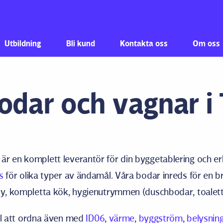
Hoppa till innehåll
Utbildning
Bli kund
Kontakta oss
Om oss
odar och vagnar i
r en komplett leverantör för din byggetablering och er
s
för olika typer av ändamål. Våra bodar inreds för en br
try, kompletta kök, hygienutrymmen (duschbodar, toalet
till att ordna även med
ID06
,
värme
,
byggström
,
belysnin