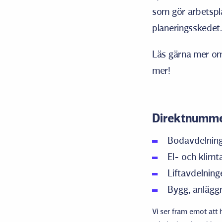
som gör arbetspla
planeringsskedet. V
Läs gärna mer om
mer!
Direktnumm
Bodavdelning
El- och klim
Liftavdelnin
Bygg, anläggn
Vi ser fram emot att h