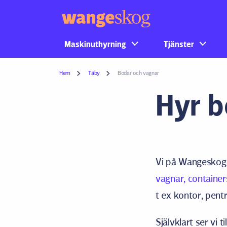
Maskinuthyrning
Tjänster
Hem
Täby
Bodar och vagnar
Hyr b
Vi på Wangeskog ä
vagnar, container
t ex kontor, pen
Självklart ser vi 