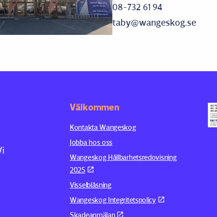
08-732 61 94
taby@wangeskog.se
Välkommen
Kontakta Wangeskog
Jobba hos oss
Vi
Wangeskog Hållbarhetsredovisning
2025
Visselblåsning
Wangeskog Integritetspolicy
Skadeanmälan