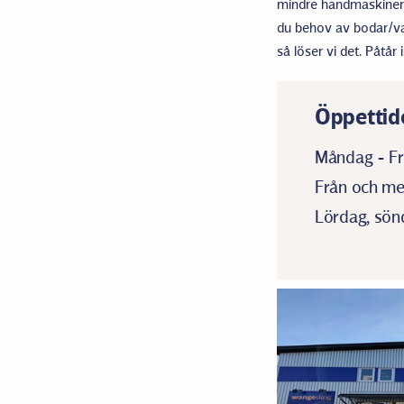
mindre handmaskiner ti
du behov av bodar/vagn
så löser vi det. Påtår 
Öppettid
Måndag - Fr
Från och med
Lördag, sönd