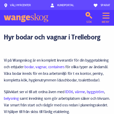
VÄLJ HYRCENTER
Hoppa till innehåll
KUNDPORTAL
SPARAT
SÖK
MENY
Hyr bodar och vagnar i Trelleborg
Vi på Wangeskog är en komplett leverantör för din byggetablering
och erbjuder
bodar, vagnar, containers
för olika typer av ändamål.
Våra bodar inreds för en bra arbetsmiljö för t ex kontor, pentry,
kompletta kök, hygienutrymmen (duschbodar, toalettbodar).
Självklart ser vi till att ordna även med
ID06
,
värme
,
byggström
,
belysning
samt inredning som gör arbetsplatsen säker och trivsam.
Var smart från start och rådgör med oss redan i planeringsskedet.
Vi hjälper till från skiss till färdig etablering.