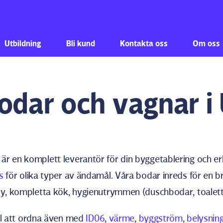
Hoppa till innehåll
Utbildning
Bli kund
Kontakta oss
Om oss
odar och vagnar 
r en komplett leverantör för din byggetablering och er
s
för olika typer av ändamål. Våra bodar inreds för en br
try, kompletta kök, hygienutrymmen (duschbodar, toalet
till att ordna även med
ID06
,
värme
,
byggström
,
belysnin