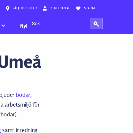
VÄLJ HYRCENTER
KUNDPORTAL
SPARAT
Nyheter
i Umeå
bjuder
bodar,
a arbetsmiljö för
tbodar).
g
samt inredning