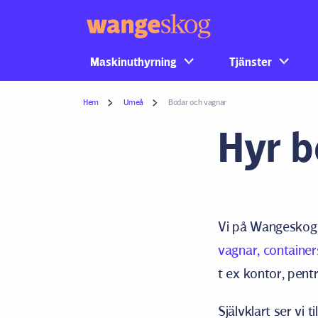
Maskinuthyrning
Tjänster
Hem
Umeå
Bodar och vagnar
Hyr b
Vi på Wangeskog ä
vagnar, container
t ex kontor, pen
Självklart ser vi 