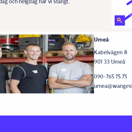
ag och helgdag har vi stängt.
Umeå
Kabelvägen 8
901 33 Umeå
090-765 75 75
umea@wangesk