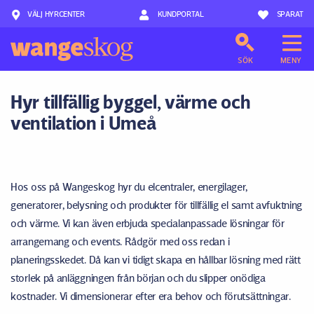
VÄLJ HYRCENTER
Hoppa till innehåll
KUNDPORTAL
SPARAT
SÖK
MENY
Hyr tillfällig byggel, värme och
ventilation i Umeå
Hos oss på Wangeskog hyr du elcentraler, energilager,
generatorer, belysning och produkter för tillfällig el samt avfuktning
och värme. Vi kan även erbjuda specialanpassade lösningar för
arrangemang och events. Rådgör med oss redan i
planeringsskedet. Då kan vi tidigt skapa en hållbar lösning med rätt
storlek på anläggningen från början och du slipper onödiga
kostnader. Vi dimensionerar efter era behov och förutsättningar.