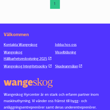
1
Välkommen
Kontakta Wangeskog
Jobba hos oss
Wangeskog
Visselblåsning
Hållbarhetsredovisning 2025
Wangeskog Integritetspolicy
Skadeanmälan
Wangeskog Hyrcenter är en stark och erfaren partner inom
maskinuthyrning. Vi vänder oss främst till bygg- och
anläggningsentreprenörer samt deras underentreprenörer.