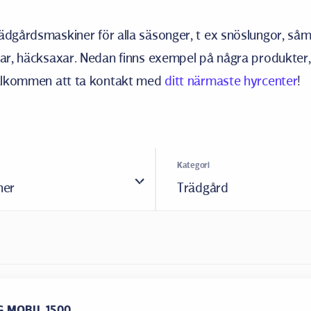
ädgårdsmaskiner för alla säsonger, t ex snöslungor, såm
gar, häcksaxar. Nedan finns exempel på några produkter
 Välkommen att ta kontakt med
ditt närmaste hyrcenter
!
Kategori
ner
Trädgård
G MOBIL 1500