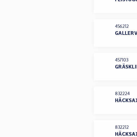
456212
GALLERV
457103
GRÄSKLI
832224
HÄCKSAX
832212
HÄCKSAX