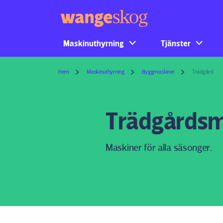
Maskinuthyrning
Tjänster
Hem
Maskinuthyrning
Byggmaskiner
Trädgård
Trädgårdsm
Maskiner för alla säsonger.