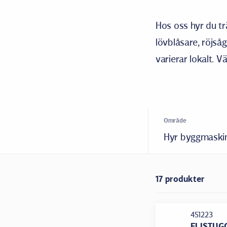
Hos oss hyr du tr
lövblåsare, röjså
varierar lokalt.
Område
Hyr byggmaski
17 produkter
451223
FLISTUG