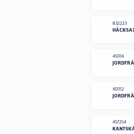
832223
HÄCKSAX
451114
JORDFRÄ
451112
JORDFRÄS
457254
KANTSK