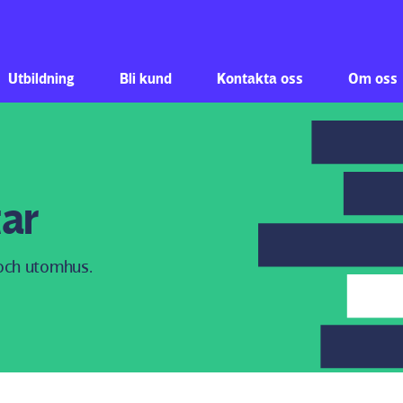
Hoppa till innehåll
Utbildning
Bli kund
Kontakta oss
Om oss
tar
och utomhus.