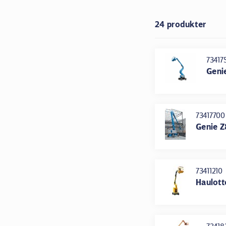
24 produkter
73417
Geni
73417700
Genie Z
73411210
Haulott