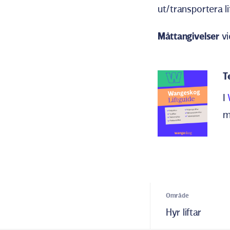
ut/transportera li
Måttangivelser
vi
T
I
m
Område
Hyr liftar