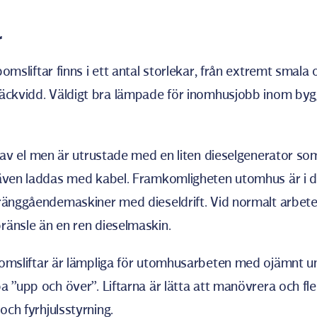
r
omsliftar finns i ett antal storlekar, från extremt smala 
äckvidd. Väldigt bra lämpade för inomhusjobb inom bygg,
av el men är utrustade med en liten dieselgenerator so
även laddas med kabel. Framkomligheten utomhus är i de 
ränggåendemaskiner med dieseldrift. Vid normalt arbete 
ränsle än en ren dieselmaskin.
omsliftar är lämpliga för utomhusarbeten med ojämnt u
a ”upp och över”. Liftarna är lätta att manövrera och fl
 och fyrhjulsstyrning.