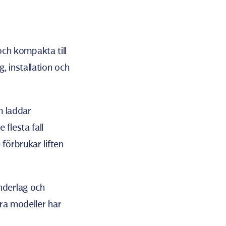
och kompakta till
 installation och
m laddar
flesta fall
förbrukar liften
nderlag och
era modeller har