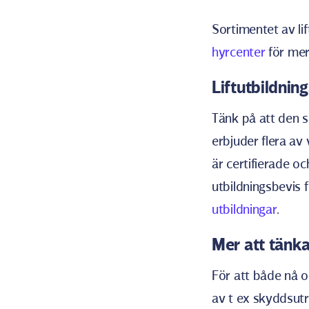
Sortimentet av li
hyrcenter
för mer
Liftutbildnin
Tänk på att den s
erbjuder flera av 
är certifierade o
utbildningsbevis 
utbildningar
.
Mer att tänk
För att både nå o
av t ex skyddsutru