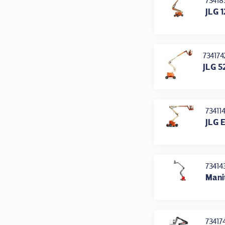
73418
JLG 
734174
JLG 5
73411
JLG E
73414
Mani
73417