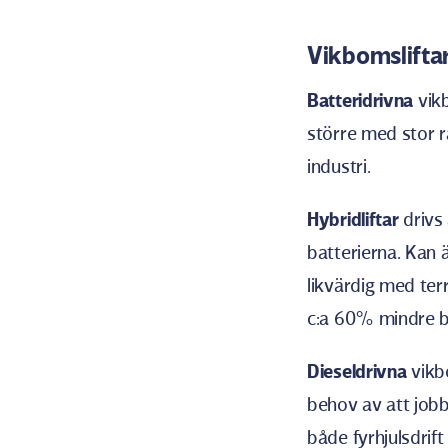
Vikbomslifta
Batteridrivna
vikb
större med stor r
industri.
Hybridliftar
drivs 
batterierna. Kan 
likvärdig med ter
c:a 60% mindre b
Dieseldrivna
vikb
behov av att jobb
både fyrhjulsdrift