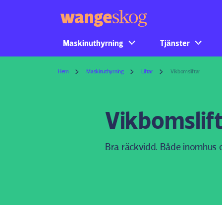
Maskinuthyrning
Tjänster
Hem
Maskinuthyrning
Liftar
Vikbomsliftar
Vikbomslif
Bra räckvidd. Både inomhus 