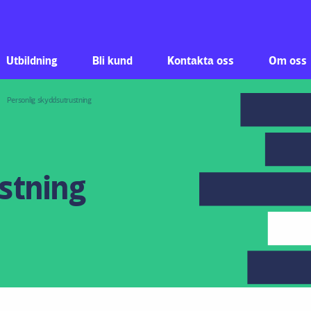
Hoppa till innehåll
Utbildning
Bli kund
Kontakta oss
Om oss
Personlig skyddsutrustning
stning