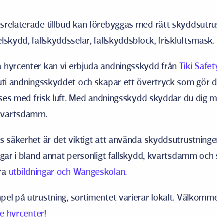
relaterade tillbud kan förebyggas med rätt skyddsutrus
lskydd, fallskyddsselar, fallskyddsblock, friskluftsmask.
 hyrcenter kan vi erbjuda andningsskydd från
Tiki Safet
uti andningsskyddet och skapar ett övertryck som gör de
örses med frisk luft. Med andningsskydd skyddar du dig m
kvartsdamm.
s säkerhet är det viktigt att använda skyddsutrustningen
ngar i bland annat personligt fallskydd, kvartsdamm och s
ra
utbildningar och Wangeskolan
.
el på utrustning, sortimentet varierar lokalt. Välkomme
e hyrcenter
!