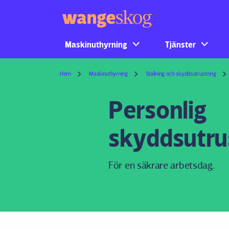
Maskinuthyrning
Tjänster
Hem
Maskinuthyrning
Ställning och skyddsutrustning
Personlig
skyddsutru
För en säkrare arbetsdag.