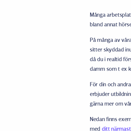
Många arbetsplats
bland annat hörse
På många av våra
sitter skyddad in
då du i realtid f
damm som t ex 
För din och andra
erbjuder utbildni
gärna mer om vå
Nedan finns exemp
med
ditt närmast