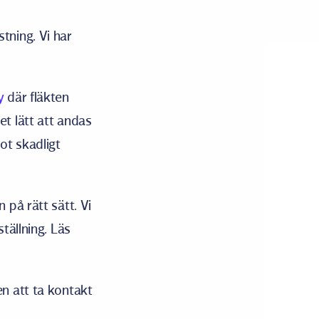
tning. Vi har
y
där fläkten
t lätt att andas
ot skadligt
 på rätt sätt. Vi
tällning. Läs
n att ta kontakt