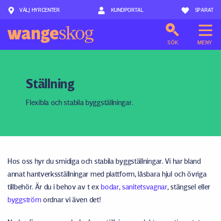
VÄLJ HYRCENTER
Hoppa till innehåll
KUNDPORTAL
SPARAT
SÖK
MENY
Ställning
Flexibla och stabila byggställningar.
Hos oss hyr du smidiga och stabila byggställningar. Vi har bland
annat hantverksställningar med plattform, låsbara hjul och övriga
tillbehör. Är du i behov av t ex
bodar, sanitetsvagnar
, stängsel eller
byggström
ordnar vi även det!