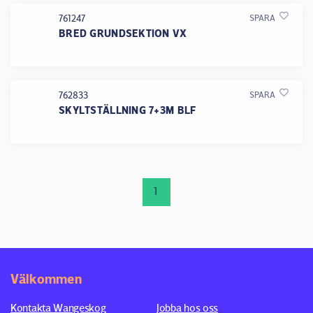
761247
SPARA
BRED GRUNDSEKTION VX
762833
SPARA
SKYLTSTÄLLNING 7+3M BLF
1
Välkommen
Kontakta Wangeskog
Jobba hos oss