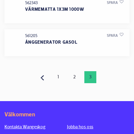
562343
SPARA
VÄRMEMATTA 1X3M 1000W
561205
SPARA
ÅNGGENERATOR GASOL
1
2
3
Välkommen
Kontakta Wangeskog
Jobba hos oss